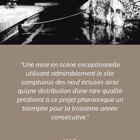
“Une mise en scène exceptionnelle
utilisant admirablement le site
somptueux des neuf écluses ainsi
qu’une distribution d’une rare qualité
prédisent à ce projet pharaonique un
triomphe pour la troisième année
consécutive.”