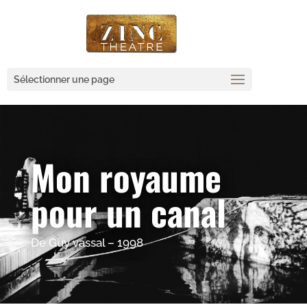
Sélectionner une page
Mon royaume
pour un canal
De Guy vassal – 1998