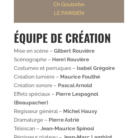
Ch Goutorbe
LE PARISIEN
ÉQUIPE DE CRÉATION
Mise en scène –
Gilbert Rouvière
Scénographe –
Henri Rouvière
Costumes et perruques –
Isabel Grégoire
Création lumière –
Maurice Fouilhé
Création sonore –
Pascal Arnold
Effets spéciaux –
Pierre Lespagnol
(Beaupacher)
Régisseur général –
Michel Hauvy
Dramaturge –
Pierre Astrié
Téléscan –
Jean-Maurice Spinosi
Régisseur plateau –
Jean-Marc Lamblot