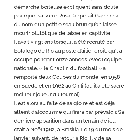
démarche boiteuse
expliquent sans doute
pourquoi sa sœur Rosa l’appelait
Garrincha,
du nom d’un petit oiseau
brun qu’on laisse
mourir plutôt que de laissé en captivité.
Il avait vingt ans lorsqu’il a été recruté par
Botafogo de
Río au poste d’ailier droit, qu’il a
occupé pendant onze
années.
Avec l’équipe
nationale, « le Chaplin du football » a
remporté deux
Coupes du monde, en 1958
en Suède et en 1962 au Chili
(où il a été sacré
meilleur joueur du tournoi).
Il est
alors au faîte de sa gloire et est déjà
atteint d’alcoolisme
qui finira par prévaloir.
Sa
dernière apparition dans un
terrain de jeu
était à Noël 1982, à Brasilia.
Le 19
du mois de
janvier suivant, de retour à Rio, il vide sa