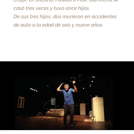
casó tres veces y tuvo once hijos.
De sus tres hijos, dos murieron en accidentes
de auto a la edad de seis y nueve años.