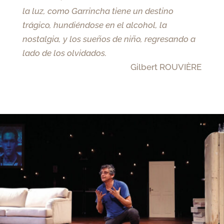
la luz, como Garrincha tiene un destino
trágico, hundiéndose en el alcohol, la
nostalgia, y los sueños de niño, regresando a
lado de los olvidados.
Gilbert ROUVIÈRE